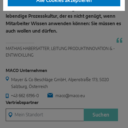
Alle Cookies akzeptieren
hinterfragt und bestehende Wissensgrenzen
Kontaktanfrage Lohnfertigung
durchbrochen werden. Grundlage dafür ist eine
lebendige Prozesskultur, der es nicht genügt, wenn
Mitarbeiter Wissen anwenden können: Sie müssen es
auch wollen und dürfen.
MATHIAS HABERSATTER, LEITUNG PRODUKTINNOVATION & -
ENTWICKLUNG
MACO Unternehmen
Mayer & Co Beschläge GmbH, Alpenstraße 173, 5020
Salzburg, Österreich
+43 662 6196-0
maco@maco.eu
Vertriebspartner
Mein Standort
Suchen