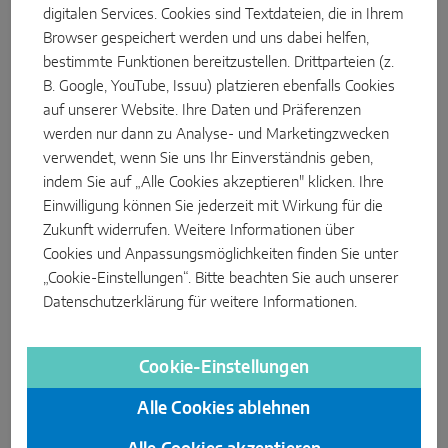
Aus dem Unternehmen
INTELLIGENTE SENSORLÖSUNGEN
digitalen Services. Cookies sind Textdateien, die in Ihrem
Browser gespeichert werden und uns dabei helfen,
bestimmte Funktionen bereitzustellen. Drittparteien (z.
Sense by MACO
B. Google, YouTube, Issuu) platzieren ebenfalls Cookies
MACO Tronic
auf unserer Website. Ihre Daten und Präferenzen
werden nur dann zu Analyse- und Marketingzwecken
verwendet, wenn Sie uns Ihr Einverständnis geben,
SERVICELÖSUNGEN
indem Sie auf „Alle Cookies akzeptieren" klicken. Ihre
Einwilligung können Sie jederzeit mit Wirkung für die
Digitalservice
Zukunft widerrufen. Weitere Informationen über
Cookies und Anpassungsmöglichkeiten finden Sie unter
Normservice
„Cookie-Einstellungen“. Bitte beachten Sie auch unserer
Datenschutzerklärung
für weitere Informationen.
Produktservice
Ersatzteilservice
Cookie-Einstellungen
Um nachhaltig Innovationen zu entwickeln, müssen
INDUSTRIAL PARTS & SERVICES
Alle Cookies ablehnen
bereits gesicherte Erkenntnisse permanent