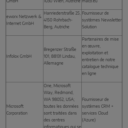
GmbH
1030 Wien, Autriche
maco.eu
Hanriederstraße 25,
Fournisseur de
eworx Netzwerk &
4150 Rohrbach-
systèmes Newsletter
Internet GmbH
Berg, Autriche
Solution
Partenaires de mise
en œuvre,
Bregenzer Straße
exploitation et
Infolox GmbH
101, 88131 Lindau,
entretien de notre
Allemagne
catalogue technique
en ligne
One, Microsoft
Way, Redmond,
WA 98052, USA;
Fournisseur de
Microsoft
toutes les données
systèmes CRM +
Corporation
sont traitées dans
services Cloud
des centres
(Azure)
informatiques qui se