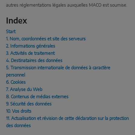
SOLUTIONS DE CAPTEURS INTELLIGENTS
autres réglementations légales auxquelles MACO est soumise.
Index
Sense by MACO
Start
MACO Tronic
1. Nom, coordonnées et site des serveurs
2. Informations générales
SOLUTIONS DE SERVICE
3. Activités de traitement
4. Destinataires des données
5. Transmission internationale de données à caractère
Service numérique
personnel
Service de normalisation
6. Cookies
7. Analyse du Web
Service produits
8. Contenus de médias externes
9. Sécurité des données
10. Vos droits
11. Actualisation et révision de cette déclaration sur la protection
des données