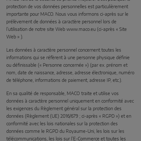
protection de vos données personnelles est particulièrement
Coulissant parallèle
importante pour MACO. Nous vous informons ci-après sur le
prélèvement de données à caractère personnel lors de
Composants système
l’utilisation de notre site Web www.maco.eu (ci-après « Site
Web » ).
PORTES
Les données à caractère personnel concernent toutes les
informations qui se réfèrent à une personne physique définie
Instinct by MACO
ou définissable (« Personne concernée ») (par ex. prénom et
nom, date de naissance, adresse, adresse électronique, numéro
MACO Protect M-TS
de téléphone, informations de paiement, adresse IP, etc.).
MACO Protect A-TS
En sa qualité de responsable, MACO traite et utilise vos
À relevage
données à caractère personnel uniquement en conformité avec
les exigences du Règlement général sur la protection des
À cylindre
données (Règlement (UE) 2016/679 ; ci-après « RGPD ») et en
conformité avec les lois nationales sur la protection des
Composants système
données comme le RGPD du Royaume-Uni, les lois sur les
télécommunications, les lois sur l’E-Commerce et toutes les