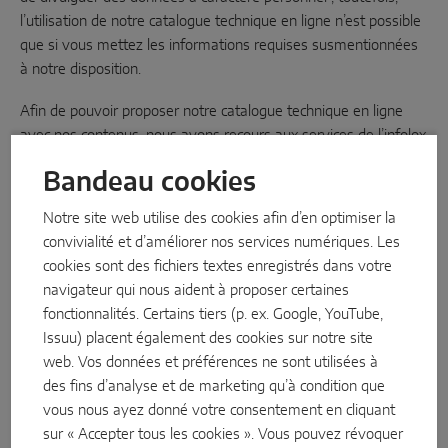
l’utilisation de notre catalogue technique en ligne n’est possible
que si vous mettez les informations requises susmentionnées
à notre disposition.
Afin de pouvoir proposer notre catalogue technique en ligne
avec nos contenus, nous avons recours aux services de l’infolox
GmbH, Bregenzer Straße 101, 88131 Lindau, Allemagne, qui fait
Bandeau cookies
office de sous-traitant dans ce cadre et qui exécute les
prestations de services sur notre ordre.
Notre site web utilise des cookies afin d’en optimiser la
convivialité et d’améliorer nos services numériques. Les
e. Abonnement à notre newsletter
cookies sont des fichiers textes enregistrés dans votre
Vous pouvez vous abonner à notre newsletter sur notre portail
navigateur qui nous aident à proposer certaines
Partenaires (voir paragraphe c) afin d’obtenir des informations
fonctionnalités. Certains tiers (p. ex. Google, YouTube,
sur les nouveaux produits et prestations de services, ainsi que
Issuu) placent également des cookies sur notre site
des informations techniques de MACO. Les données à
web. Vos données et préférences ne sont utilisées à
caractère personnel qui sont traitées dans le contexte de votre
des fins d’analyse et de marketing qu’à condition que
abonnement à notre newsletter lors de l’enregistrement sur
vous nous ayez donné votre consentement en cliquant
notre portail Partenaires sont l’adresse électronique, le prénom,
sur « Accepter tous les cookies ». Vous pouvez révoquer