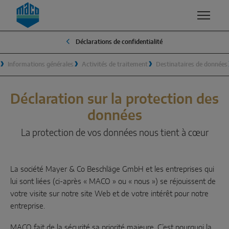
Zum Inhalt
Zum Inhaltsverzeichnis
Zur Hautpnavigation
Déclarations de confidentialité
COMPÉTENCES
PRODUITS ET SERVICES
ENTREPRISE
CONTACT
Informations générales
Activités de traitement
Destinataires de données
QUALITÉ ET DURABILITÉ
GROUPE MACO
SAV
FENÊTRES
SÉCURITÉ
MANAGEMENT
Déclaration sur la protection des
Oscillo-battant
données
SURFACES
TRADITION
Ouverture vers l’extérieur
La protection de vos données nous tient à cœur
DÉVELOPPEMENT ET INNOVATION
LE DÉVELOPPEMENT DURABLE
Composants système
AÉRATION
POURQUOI MACO?
La société Mayer & Co Beschläge GmbH et les entreprises qui
SOLUTIONS COULISSANTES
lui sont liées (ci-après « MACO » ou « nous ») se réjouissent de
SMART HOME / LA MAISON INTELLIGENTE
votre visite sur notre site Web et de votre intérêt pour notre
entreprise.
Levant-coulissant
Coulissant-basculant
MACO fait de la sécurité sa priorité majeure. C’est pourquoi la