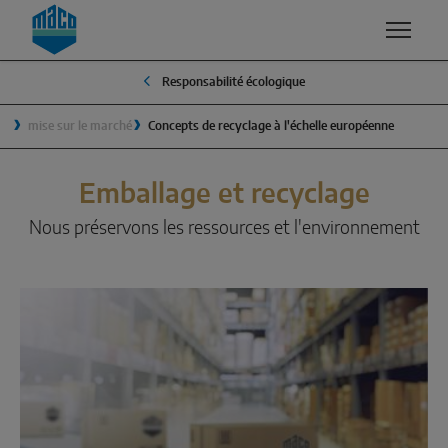
Zum Inhalt
Zum Inhaltsverzeichnis
Zur Hautpnavigation
Responsabilité écologique
COMPÉTENCES
PRODUITS ET SERVICES
ENTREPRISE
CONTACT
mise sur le marché
Concepts de recyclage à l'échelle européenne
QUALITÉ ET DURABILITÉ
GROUPE MACO
SAV
FENÊTRES
SÉCURITÉ
MANAGEMENT
Emballage et recyclage
Oscillo-battant
SURFACES
TRADITION
Nous préservons les ressources et l'environnement
Ouverture vers l’extérieur
DÉVELOPPEMENT ET INNOVATION
LE DÉVELOPPEMENT DURABLE
Composants système
AÉRATION
POURQUOI MACO?
SOLUTIONS COULISSANTES
SMART HOME / LA MAISON INTELLIGENTE
Levant-coulissant
Coulissant-basculant