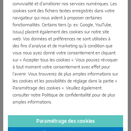
SOLUTIONS DE CAPTEURS INTELLIGENTS
convivialité et d’améliorer nos services numériques. Les
essentiel dans ce processus.
cookies sont des fichiers textes enregistrés dans votre
navigateur qui nous aident à proposer certaines
Emballage adapté au circuit
Sense by MACO
fonctionnalités. Certains tiers (p. ex. Google, YouTube,
MACO Tronic
Issuu) placent également des cookies sur notre site
Autant d'emballages que nécessaire, aussi peu que possible.
web. Vos données et préférences ne sont utilisées à
Nous voulons réduire nos déchets d'emballage, par exemple en
des fins d’analyse et de marketing qu’à condition que
SOLUTIONS DE SERVICE
misant sur les emballages réutilisables. Dans ce domaine
vous nous ayez donné votre consentement en cliquant
également, nous encourageons l'utilisation de matériaux
sur « Accepter tous les cookies ». Vous pouvez révoquer
respectueux de l'environnement.
Service numérique
à tout moment votre consentement avec effet pour
l’avenir. Vous trouverez de plus amples informations sur
Service de normalisation
les cookies et les possibilités de réglage dans la partie «
Paramétrage des cookies ». Veuillez également
Service produits
consulter notre
Politique de confidentialité
pour de plus
Concepts de recyclage à l'échelle
amples informations.
européenne
Nous évitons les déchets & utilisons les matières
Paramétrage des cookies
premières efficacement et à plusieurs reprises