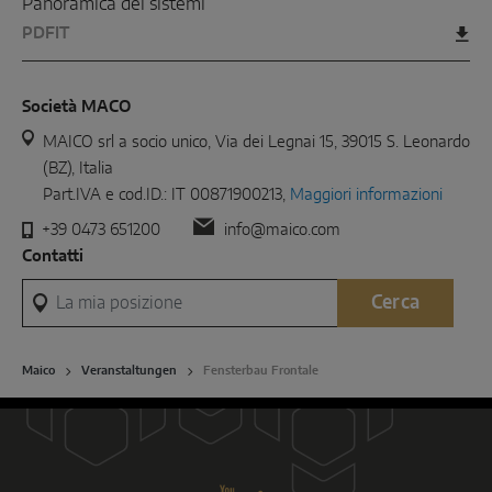
Panoramica dei sistemi
PDF
IT
Società MACO
MAICO srl a socio unico, Via dei Legnai 15, 39015 S. Leonardo
(BZ), Italia
Part.IVA e cod.ID.: IT 00871900213,
Maggiori informazioni
+39 0473 651200
info@maico.com
Contatti
La mia posizione
Cerca
Maico
Veranstaltungen
Fensterbau Frontale