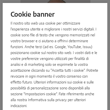
Cookie banner
Il nostro sito web usa cookie per ottimizzare
l'esperienza utente e migliorare i nostri servizi digitali. I
cookie sono file di testo che vengono memorizzati nel
vostro browser e ci aiutano a offrirvi determinare
funzioni. Anche terzi (ad es. Google, YouTube, Issuu)
posizionano cookie sul nostro sito web. I vostri dati e le
vostre preferenze vengono utilizzati per finalità di
analisi e di marketing solo se esprimete la vostra
Paolo Callegari
accettazione cliccando su "Accetta tutti i cookie". Potrete
Product & Sales Manager - Scorrevoli
revocare in ogni momento il vostro consenso con
effetto futuro. Ulteriori informazioni sui cookie e sulle
"Progredire di più con il nuovo sistema per
possibilità di personalizzazione sono disponibili alla
scorrevoli."
sezione "Impostazioni cookie". Fate riferimento anche
alla nostra
Informativa sulla privacy
per ulteriori
Paolo Callegari è Product & Sales Manager per il settore
indicazioni.
scorrevoli. Grazie alla sua conoscenza ingegneristica e alla