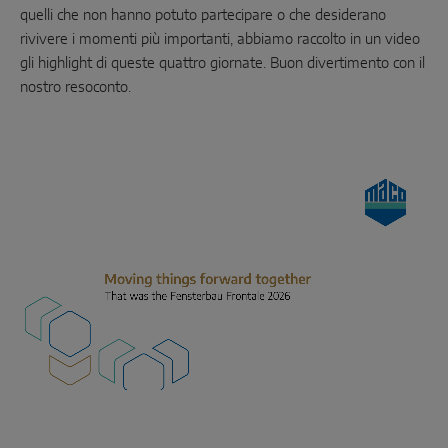
SOLUZIONI CON SENSORI SMART
quelli che non hanno potuto partecipare o che desiderano
rivivere i momenti più importanti, abbiamo raccolto in un video
gli highlight di queste quattro giornate. Buon divertimento con il
Sense by MACO
nostro resoconto.
MACO Tronic
SOLUZIONI DI SERVIZO
Servizi digitali
Servizi normativi
Servizi di prodotto