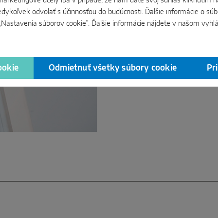
marketingové účely iba v prípade, že nám dáte svoj súhlas kliknutím n
okenných kovaní. S vysokým 
edykoľvek odvolať s účinnosťou do budúcnosti. Ďalšie informácie o sú
hlbokému systémovému por
zameraniu na kvalitu vyvíjam
 „Nastavenia súborov cookie“. Ďalšie informácie nájdete v našom
vyhl
technickú precíznosť, vysok
spoľahlivosť – pričom otváraj
ookie
Odmietnuť všetky súbory cookie
Pr
viac informácií