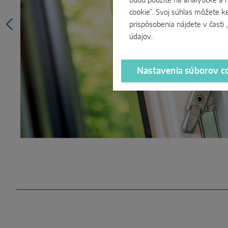
budú použité na analytické a 
cookie“. Svoj súhlas môžete k
prispôsobenia nájdete v časti
údajov
.
Nastavenia súborov c