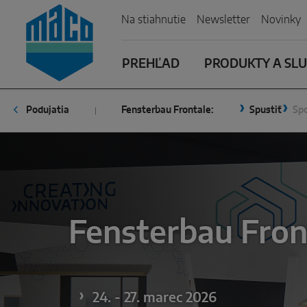
Zum Inhalt
Zum Inhaltsverzeichnis
Zur Hautpnavigation
Na stiahnutie
Newsletter
Novinky
PREHĽAD
PRODUKTY A SL
Podujatia
Fensterbau Frontale:
Spustiť
Spo
Fensterbau Fron
24. - 27. marec 2026