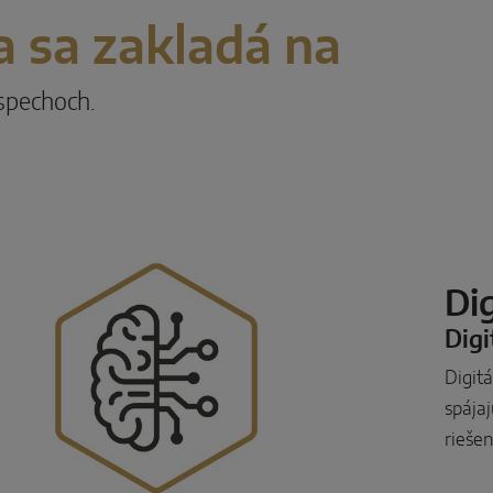
 sa zakladá na
úspechoch.
Dig
Digi
Digit
spájaj
rieše