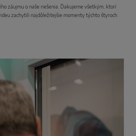
ľkého záujmu o naše riešenia. Ďakujeme všetkým, ktorí
videu zachytili najdôležitejšie momenty týchto štyroch