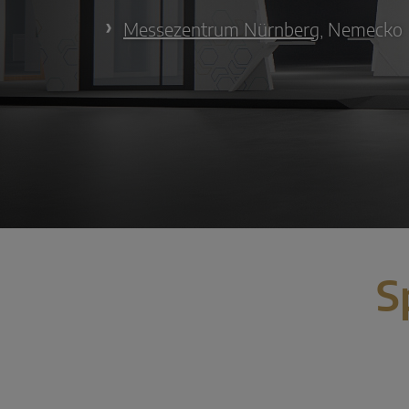
Messezentrum Nürnberg
, Nemecko
S