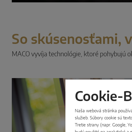
So skúsenosťami, 
MACO vyvíja technológie, ktoré pohybujú ok
Cookie-
Naša webová stránka používa s
služieb. Súbory cookie sú tex
Tretie strany (napr. Google, 