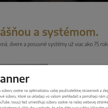
vášňou a systémom.
ná, dvere a posuvné systémy už viac ako 75 rok
Banner
úbory cookie na optimalizáciu vašej používateľskej skúsenosti a zlep
Riešenia pre ok
tové súbory, ktoré sa ukladajú vo vašom prehliadači a pomáhajú nám p
YouTube, Issuu) tiež umiestňujú súbory cookie na našej webovej stránk
Patríme medzi popredných sv