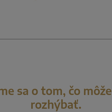
me sa o tom, čo môž
rozhýbať.