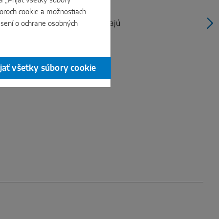
a „Prijať všetky súbory
podielom vlastnej výroby,
boroch cookie a možnostiach
ozumeniu a jednoznačnému
e riešenia pre okná, ktoré spájajú
ásení o ochrane osobných
ý komfort montáže a dlhodobú
ú široké možnosti dizajnu.
ijať všetky súbory cookie