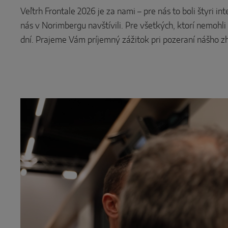
Veľtrh Frontale 2026 je za nami – pre nás to boli štyri
nás v Norimbergu navštívili. Pre všetkých, ktorí nemohli
dní. Prajeme Vám príjemný zážitok pri pozeraní nášho zh