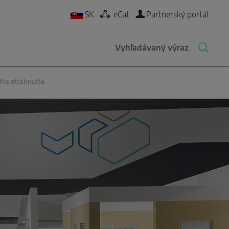
SK
eCat
Partnerský portál
Na stiahnutie