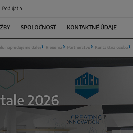
Podujatia
UŽBY
SPOLOČNOSŤ
KONTAKTNÉ ÚDAJE
lu napredujeme ďalej
Riešenia
Partnerstvo
Kontaktná osoba
tale 2026