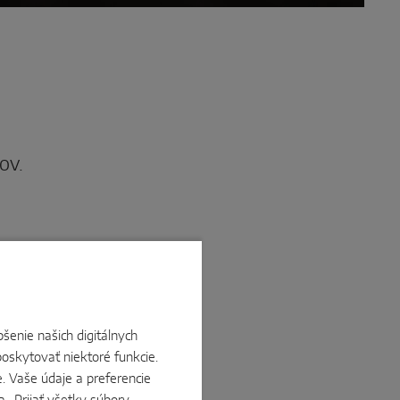
ov.
šenie našich digitálnych
ná
oskytovať niektoré funkcie.
e. Vaše údaje a preferencie
etových odborníkov v oblasti