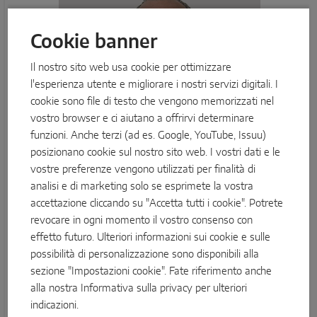
Cookie banner
Il nostro sito web usa cookie per ottimizzare
l'esperienza utente e migliorare i nostri servizi digitali. I
cookie sono file di testo che vengono memorizzati nel
vostro browser e ci aiutano a offrirvi determinare
funzioni. Anche terzi (ad es. Google, YouTube, Issuu)
posizionano cookie sul nostro sito web. I vostri dati e le
vostre preferenze vengono utilizzati per finalità di
analisi e di marketing solo se esprimete la vostra
Paolo Callegari
accettazione cliccando su "Accetta tutti i cookie". Potrete
Product & Sales Manager - Scorrevoli
revocare in ogni momento il vostro consenso con
effetto futuro. Ulteriori informazioni sui cookie e sulle
"Progredire di più con il nuovo sistema per
possibilità di personalizzazione sono disponibili alla
scorrevoli."
sezione "Impostazioni cookie". Fate riferimento anche
alla nostra
Informativa sulla privacy
per ulteriori
Paolo Callegari è Product & Sales Manager per il settore
indicazioni.
scorrevoli. Grazie alla sua conoscenza ingegneristica e alla