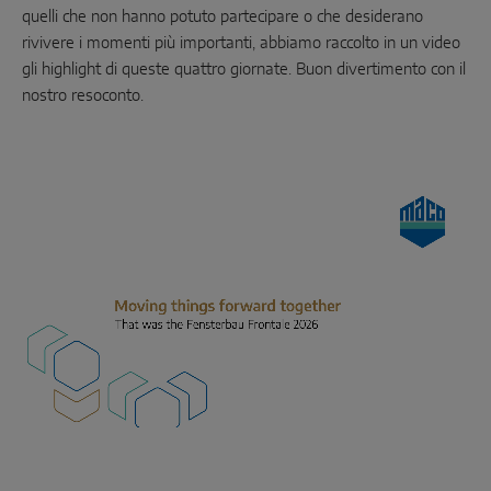
SOLUZIONI CON SENSORI SMART
quelli che non hanno potuto partecipare o che desiderano
rivivere i momenti più importanti, abbiamo raccolto in un video
gli highlight di queste quattro giornate. Buon divertimento con il
Sense by MACO
nostro resoconto.
MACO Tronic
SOLUZIONI DI SERVIZO
Servizi digitali
Servizi normativi
Servizi di prodotto