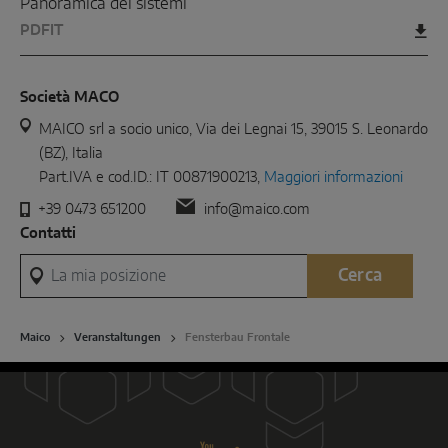
Panoramica dei sistemi
PDF
IT
Società MACO
MAICO srl a socio unico, Via dei Legnai 15, 39015 S. Leonardo
(BZ), Italia
Part.IVA e cod.ID.: IT 00871900213,
Maggiori informazioni
+39 0473 651200
info@maico.com
Contatti
La mia posizione
Cerca
Maico
Veranstaltungen
Fensterbau Frontale