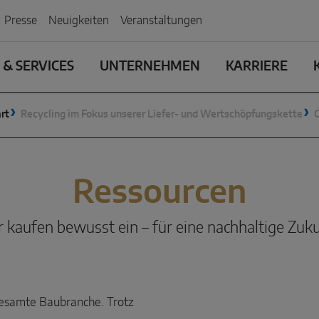
Presse
Neuigkeiten
Veranstaltungen
& SERVICES
UNTERNEHMEN
KARRIERE
rt
Recycling im Fokus unserer Liefer- und Wertschöpfungskette
C
Ressourcen
 kaufen bewusst ein – für eine nachhaltige Zuk
gesamte Baubranche. Trotz