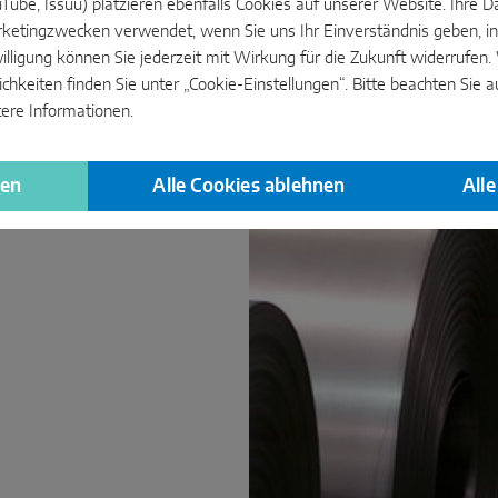
YouTube, Issuu) platzieren ebenfalls Cookies auf unserer Website. Ihr
ketingzwecken verwendet, wenn Sie uns Ihr Einverständnis geben, in
ier wollen wir 2024 den
CO₂-
willigung können Sie jederzeit mit Wirkung für die Zukunft widerrufen
ieren wir die Zusammenarbeit
keiten finden Sie unter „Cookie-Einstellungen“. Bitte beachten Sie a
nbietet und bauen es als
tere Informationen.
er bisherigen Lieferanten
toßes (statt 2.800 kg lediglich
gen
Alle Cookies ablehnen
All