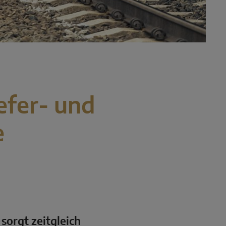
efer- und
e
 sorgt zeitgleich