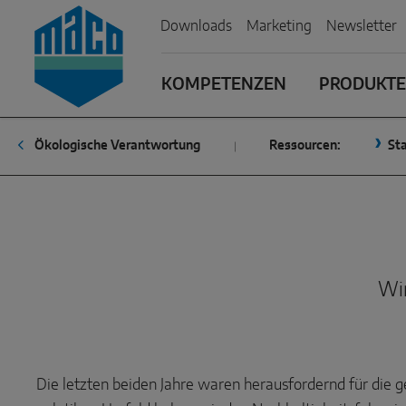
Zum Inhalt
Zum Inhaltsverzeichnis
Zur Hautpnavigation
Downloads
Marketing
Newsletter
KOMPETENZEN
PRODUKTE 
Ökologische Verantwortung
Ressourcen:
Sta
Wir
Die letzten beiden Jahre waren herausfordernd für die 