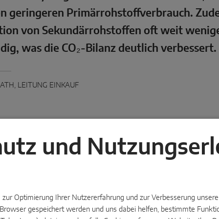
en geringeren Primärrohstoffverbrauch. Zudem
ion von Sekundärrohstoffen oft weit wenig
ig, was die CO₂-Bilanz deutlich verbessert.
ATH, LEITUNG EINKAUF
utz und Nutzungserl
 MACO ein besonders
 liegt hier unser Schwerpunkt.
 größten Lieferanten für uns zu
zur Optimierung Ihrer Nutzererfahrung und zur Verbesserung unserer 
m Browser gespeichert werden und uns dabei helfen, bestimmte Funktio
ent
.