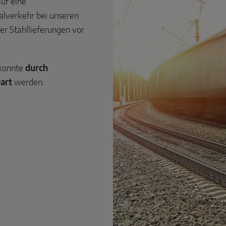
auf eine
alverkehr bei unseren
er Stahllieferungen vor
 konnte
durch
art
werden.