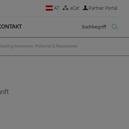
AT
eCat
Partner Portal
KONTAKT
reating tomorrow. Material & Ressourcen
unft