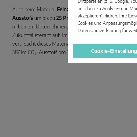
Drittparteien (z. B. Google, 
nur dann zu Analyse- und Mar
Auch beim Material
Feinzinklegierung
setzen wir an: H
akzeptieren" klicken. Ihre Ein
Ausstoß
um bis zu
25 Prozent reduzieren
. Daher forc
Cookies und Anpassungsmöglich
mit einem Unternehmen, das CO₂-reduziertes Material a
Datenschutzerklärung
für wei
Zukunftslieferant auf. Im Vergleich zu den Materialien d
verursacht dieses Material nur ein Siebtel des CO₂- Auss
Cookie-Einstellun
387 kg CO₂-Ausstoß pro Tonne).