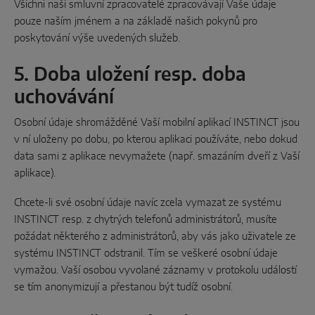
Všichni naši smluvní zpracovatelé zpracovávají Vaše údaje
pouze naším jménem a na základě našich pokynů pro
poskytování výše uvedených služeb.
5. Doba uložení resp. doba
uchovávání
Osobní údaje shromážděné Vaší mobilní aplikací INSTINCT jsou
v ní uloženy po dobu, po kterou aplikaci používáte, nebo dokud
data sami z aplikace nevymažete (např. smazáním dveří z Vaší
aplikace).
Chcete-li své osobní údaje navíc zcela vymazat ze systému
INSTINCT resp. z chytrých telefonů administrátorů, musíte
požádat některého z administrátorů, aby vás jako uživatele ze
systému INSTINCT odstranil. Tím se veškeré osobní údaje
vymažou. Vaší osobou vyvolané záznamy v protokolu událostí
se tím anonymizují a přestanou být tudíž osobní.