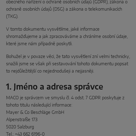
obecného nařízení o ochraně osobních údajů (GDPR), zákona o
ochraně osobních údajů (DSG) a zákona o telekomunikacích
Paralelne-posuvné
(TKG).
Systémové komponenty
V tomto dokumentu vysvětlíme, jaké informace
shromažďujeme a jak zpracováváme a chráníme osobní údaje,
DVEROVÉ RIEŠENIA
které jsme nám případně poskytli.
Bohužel je v povaze věci, že tato vysvětlení zní velmi technicky,
Instinct by MACO
snažili jsme se však při sestavování tohoto dokumentu popsat
to nejdůležitější co nejjednodušeji a nejjasněji.
MACO Protect M-TS
MACO Protect A-TS
1. Jméno a adresa správce
Ovládané kľučkou
MACO je správcem ve smyslu čl. 4 odst. 7 GDPR poskytuje z
tohoto titulu následující informace:
Ovládaný kľúčom
Mayer & Co Beschläge GmbH
Alpenstraße 173
Systémové komponenty
5020 Salzburg
Tel.: +43 662 6196-0