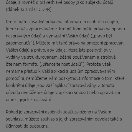
údaje, a rovněž o právech své osoby jako subjektu údajů
(článek 13 a násl. GDPR):
Proto máte zásadně právo na informace o osobních údajích,
které o Vás zpracováváme. Kromě toho máte právo na opravu
nesprávných údajů a vymazání Vašich údajů („právo být
zapomenut/a“). Můžete mít také právo na omezení zpracování
Vašich údajů a právo, aby údaje, které jste poskytli, byly
vydány ve strukturovaném, běžně používaném a strojově
čitelném formátu („přenositelnost údajů“). Protože však
nemáme přístup k Vaší aplikaci a údajům zpracovávaným
pomocí ní, nemůžeme Vám poskytnout informace o tom, které
konkrétní údaje jsou Vaší aplikací zpracovávány. Z tohoto
důvodu nemůžeme údaje v aplikaci smazat nebo opravit ani
omezit jejich zpracování.
Pokud je zpracování osobních údajů založeno na Vašem
souhlasu, můžete souhlas s jejich zpracováním odvolat také s
účinností do budoucna.