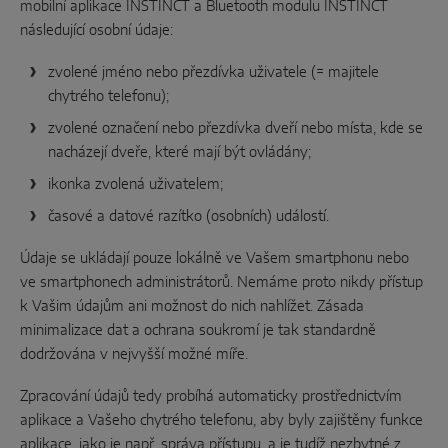
mobilní aplikace INSTINCT a Bluetooth modulu INSTINCT
následující osobní údaje:
zvolené jméno nebo přezdívka uživatele (= majitele
chytrého telefonu);
zvolené označení nebo přezdívka dveří nebo místa, kde se
nacházejí dveře, které mají být ovládány;
ikonka zvolená uživatelem;
časové a datové razítko (osobních) událostí.
Údaje se ukládají pouze lokálně ve Vašem smartphonu nebo
ve smartphonech administrátorů. Nemáme proto nikdy přístup
k Vašim údajům ani možnost do nich nahlížet. Zásada
minimalizace dat a ochrana soukromí je tak standardně
dodržována v nejvyšší možné míře.
Zpracování údajů tedy probíhá automaticky prostřednictvím
aplikace a Vašeho chytrého telefonu, aby byly zajištěny funkce
aplikace, jako je např. správa přístupu, a je tudíž nezbytné z