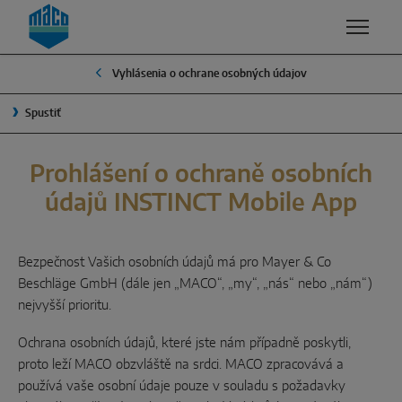
Zum Inhalt
Zum Inhaltsverzeichnis
Zur Hautpnavigation
Vyhlásenia o ochrane osobných údajov
PREHĽAD
PRODUKTY A SLUŽBY
SPOLOČNOSŤ
Spustiť
KVALITA
SKUPINA MACO
RIEŠENIA PRE OKNÁ
BEZPEČNOSŤ
MANAŽMENT
Prohlášení o ochraně osobních
Otváravo-sklopné
údajů INSTINCT Mobile App
POVRCHOVÁ ÚPRAVA
TRADÍCIA
Otváravé von
VÝVOJ A INOVÁCIE
UDRŽATEĽNOSŤ
Systémové komponenty
Bezpečnost Vašich osobních údajů má pro Mayer & Co
VETRANIE
PREČO SI VYBRAŤ PRODUKTY MACO?
Beschläge GmbH (dále jen „MACO“, „my“, „nás“ nebo „nám“)
nejvyšší prioritu.
RIEŠENIA PRE POSUVNÉ SYSTÉMY
SMART HOME
Ochrana osobních údajů, které jste nám případně poskytli,
Zdvižno-posuvné
proto leží MACO obzvláště na srdci. MACO zpracovává a
používá vaše osobní údaje pouze v souladu s požadavky
Posuvno-sklopné