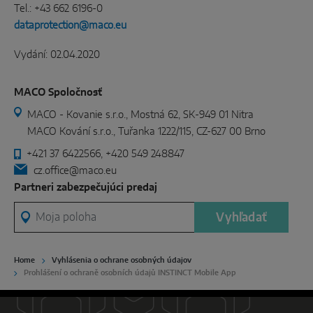
Tel.: +43 662 6196-0
dataprotection@maco.eu
Vydání: 02.04.2020
MACO Spoločnosť
MACO - Kovanie s.r.o., Mostná 62, SK-949 01 Nitra
MACO Kování s.r.o., Tuřanka 1222/115, CZ-627 00 Brno
+421 37 6422566, +420 549 248847
cz.office@maco.eu
Partneri zabezpečujúci predaj
Moja poloha
Vyhľadať
Home
Vyhlásenia o ochrane osobných údajov
Prohlášení o ochraně osobních údajů INSTINCT Mobile App