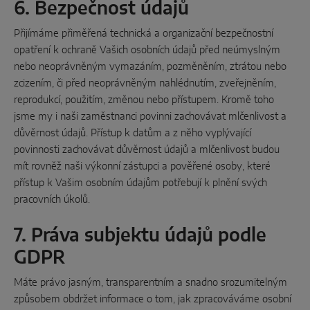
6. Bezpečnost údajů
Přijímáme přiměřená technická a organizační bezpečnostní
opatření k ochraně Vašich osobních údajů před neúmyslným
nebo neoprávněným vymazáním, pozměněním, ztrátou nebo
zcizením, či před neoprávněným nahlédnutím, zveřejněním,
reprodukcí, použitím, změnou nebo přístupem. Kromě toho
jsme my i naši zaměstnanci povinni zachovávat mlčenlivost a
důvěrnost údajů. Přístup k datům a z něho vyplývající
povinnosti zachovávat důvěrnost údajů a mlčenlivost budou
mít rovněž naši výkonní zástupci a pověřené osoby, které
přístup k Vašim osobním údajům potřebují k plnění svých
pracovních úkolů.
7. Práva subjektu údajů podle
GDPR
Máte právo jasným, transparentním a snadno srozumitelným
způsobem obdržet informace o tom, jak zpracováváme osobní