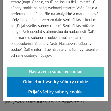
Center, službu společnosti Microsoft.
strany (napr. Google, YouTube, Issuu) tiež umiestňujú
súbory cookie na našej webovej stránke. Vaše údaje a
V případě pádu se informace o uživateli přenesou na servery
preferencie budú použité na analytické a marketingové
společnosti Microsoft: verze aplikace, verze operačního
účely iba v prípade, že nám dáte svoj súhlas kliknutím
systému, shromážděné výjimky. Data zpracováváme na
na „Prijať všetky súbory cookie“. Svoj súhlas môžete
základě našeho oprávněného zájmu poskytovat uživatelsky
kedykoľvek odvolať s účinnosťou do budúcnosti. Ďalšie
přívětivou a bezpečnou aplikaci a pro potřeby dalšího vývoje
informácie o súboroch cookie a možnostiach
naší nabídky a uživatelského vzhledu aplikace.
prispôsobenia nájdete v časti „Nastavenia súborov
cookie“. Ďalšie informácie nájdete v našom
vyhlásení o
4. Předávání třetím stranám
ochrane osobných údajov
.
Protože Vaše data z bodů 3.1 až 3.3 jsou uložena pouze lokálně
ve Vašem chytrém telefonu nebo v telefonech administrátorů,
Nastavenia súborov cookie
nemáme k nim přístup. Tyto údaje proto nemůžeme
poskytovat třetím stranám.
Odmietnuť všetky súbory cookie
Oznámení o pádech ponecháváme v nezbytném rozsahu na
Prijať všetky súbory cookie
poskytovatelích IT služeb, kteří nás podporují také při
poskytování našich služeb (smluvní zpracovatelé).