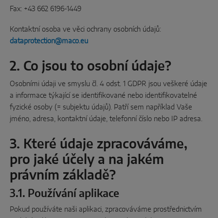
INTELIGENTNÉ SENZOROVÉ RIEŠENIA
Fax: +43 662 6196-1449
Kontaktní osoba ve věci ochrany osobních údajů:
Sense by MACO
dataprotection@maco.eu
MACO Tronic
2. Co jsou to osobní údaje?
SERVISNÉ RIEŠENIA
Osobními údaji ve smyslu čl. 4 odst. 1 GDPR jsou veškeré údaje
a informace týkající se identifikované nebo identifikovatelné
fyzické osoby (= subjektu údajů). Patří sem například Vaše
Digitálne služby
jméno, adresa, kontaktní údaje, telefonní číslo nebo IP adresa.
Podpora v oblasti noriem
3. Které údaje zpracováváme,
Produktový servis
pro jaké účely a na jakém
právním základě?
3.1. Používání aplikace
Pokud používáte naši aplikaci, zpracováváme prostřednictvím