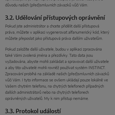
důvodu našich (před)smluvních závazků vůči Vám.
3.2. Udělování přístupových oprávnění
Pokud jste administrátor a chcete přidělit další přístupová
práva, můžete v aplikaci vygenerovat alfanumerický kód, který
můžete přeposlat jako přístupová práva dalším uživatelům.
Pokud založíte další uživatele, budou v aplikaci zpracována
také Vámi zvolená jména a přezdívky. Tato data jsou
vyžadována, abyste mohli zakládat a spravovat další uživatele
a aby tito uživatelé mohli rovněž používat systém INSTINCT.
Zpracování probíhá na základě našich (před)smluvních závazků
vůči Vám. I tyto informace se ovšem ukládají pouze lokálně ve
Vašem chytrém telefonu, na chytrých telefonech případných
dalších administrátorů nebo na chytrých telefonech
oprávněných uživatelů. My k nim přístup nemáme.
3.3. Protokol událostí