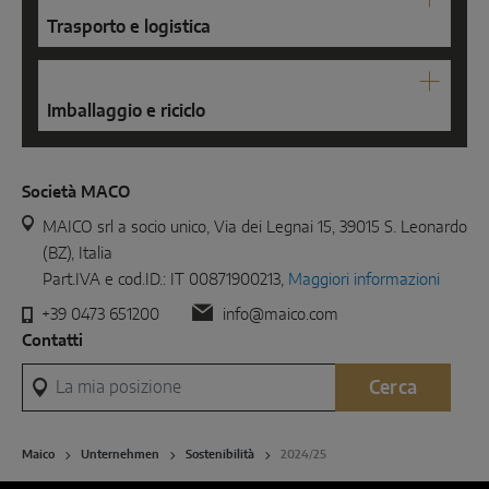
Trasporto e logistica
Imballaggio e riciclo
Società MACO
MAICO srl a socio unico, Via dei Legnai 15, 39015 S. Leonardo
(BZ), Italia
Part.IVA e cod.ID.: IT 00871900213,
Maggiori informazioni
+39 0473 651200
info@maico.com
Contatti
La mia posizione
Cerca
Maico
Unternehmen
Sostenibilità
2024/25