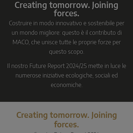
Creating tomorrow. Joining
Scorrevole parallelo
forces.
Componenti di sistema
Costruire in modo innovativo e sostenibile per
un mondo migliore: questo è il contributo di
SOLUZIONI PER PORTE
MACO, che unisce tutte le proprie forze per
questo scopo.
Instinct by MACO
Il nostro Future Report 2024/25 mette in luce le
MACO Protect M-TS
numerose iniziative ecologiche, sociali ed
MACO Protect A-TS
economiche.
Serratura comandata con maniglia
Serratura comandata a cilindro
Creating tomorrow. Joining
Componenti di sistema
forces.