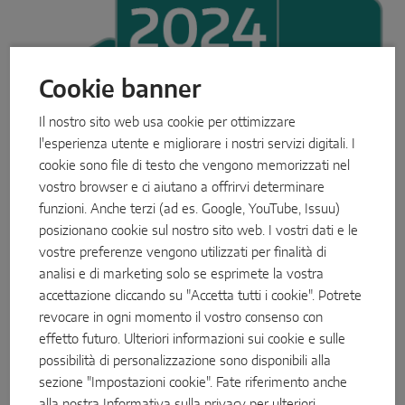
Cookie banner
Il nostro sito web usa cookie per ottimizzare
l'esperienza utente e migliorare i nostri servizi digitali. I
cookie sono file di testo che vengono memorizzati nel
vostro browser e ci aiutano a offrirvi determinare
funzioni. Anche terzi (ad es. Google, YouTube, Issuu)
posizionano cookie sul nostro sito web. I vostri dati e le
vostre preferenze vengono utilizzati per finalità di
analisi e di marketing solo se esprimete la vostra
accettazione cliccando su "Accetta tutti i cookie". Potrete
revocare in ogni momento il vostro consenso con
Dal 2021 pubblichiamo ogni anno i nostri progressi in modo
effetto futuro. Ulteriori informazioni sui cookie e sulle
trasparente nel nostro Future Report, che mette in evidenza in
possibilità di personalizzazione sono disponibili alla
che modo la direzione aziendale di MACO declina la
sezione "Impostazioni cookie". Fate riferimento anche
responsabilità in tutte le aree di attività, tutti i mercati e lungo
alla nostra
Informativa sulla privacy
per ulteriori