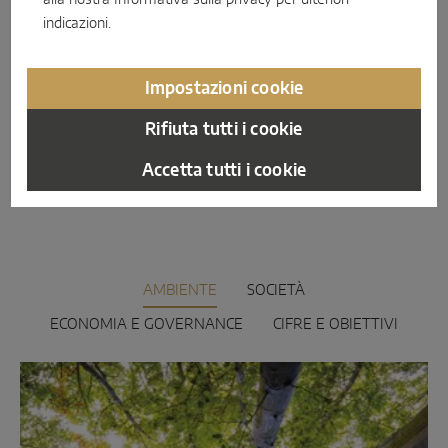
l'intera catena di produzione.
I dati, gli obiettivi e le misure più
indicazioni.
recenti del 2024 sono contenuti
nel Report 2024/25 esteso
ed
evidenziati in verde.
Impostazioni cookie
Rifiuta tutti i cookie
In linea con il pensiero ecologico, presentiamo il nostro impegno
sostenibile in formato puramente digitale.
Basta cliccare per
Accetta tutti i cookie
scoprire!
AMBIENTE
SOCIETÀ
ECONOMIA E GOVERNANCE
CIFRE E OBIETTIVI